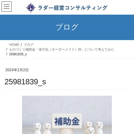
コ
ナ
ン
ビ
テ
ゲ
ン
ー
ブログ
ツ
シ
へ
ョ
ス
ン
HOME
ブログ
キ
に
ものづくり補助金「省力化（オーダーメイド）枠」について考えてみた
ッ
移
25981839_s
プ
動
2024年2月2日
25981839_s