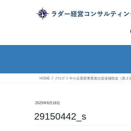
コ
ナ
ン
ビ
テ
ゲ
ン
ー
ツ
シ
へ
ョ
ス
ン
キ
に
ッ
移
プ
動
HOME
ブログ
中小企業新事業進出促進補助金（第２
2025年9月18日
29150442_s