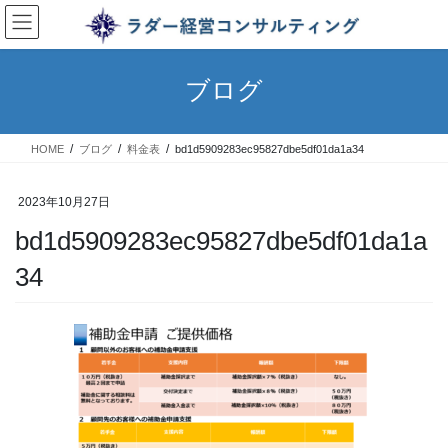
コ
ナ
ン
ビ
テ
ゲ
ン
ー
ブログ
ツ
シ
へ
ョ
ス
ン
HOME
ブログ
料金表
bd1d5909283ec95827dbe5df01da1a34
キ
に
ッ
移
プ
動
2023年10月27日
bd1d5909283ec95827dbe5df01da1a
34