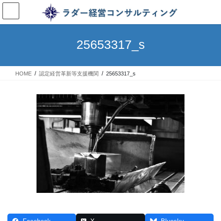
コ
ナ
ン
ビ
テ
ゲ
ン
ー
25653317_s
ツ
シ
へ
ョ
ス
ン
HOME
認定経営革新等支援機関
25653317_s
キ
に
ッ
移
プ
動