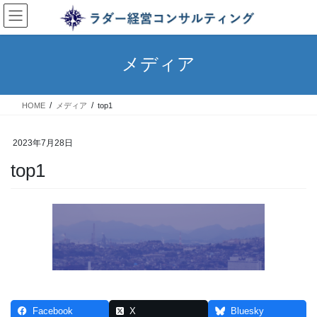
コ
ナ
ン
ビ
テ
ゲ
ン
ー
メディア
ツ
シ
へ
ョ
ス
ン
HOME
メディア
top1
キ
に
ッ
移
プ
動
2023年7月28日
top1
Facebook
X
Bluesky